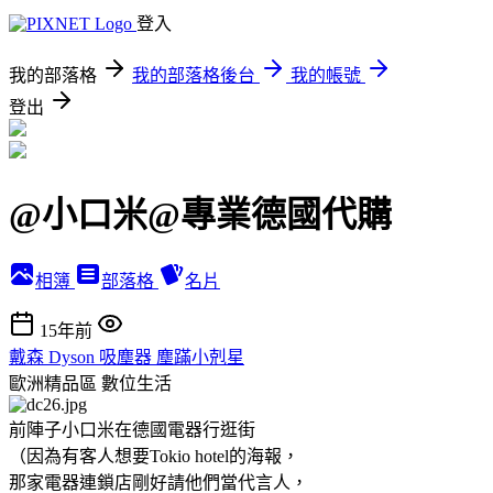
登入
我的部落格
我的部落格後台
我的帳號
登出
@小口米@專業德國代購
相簿
部落格
名片
15年前
戴森 Dyson 吸塵器 塵蹣小剋星
歐洲精品區
數位生活
前陣子小口米在德國電器行逛街
（因為有客人想要Tokio hotel的海報，
那家電器連鎖店剛好請他們當代言人，