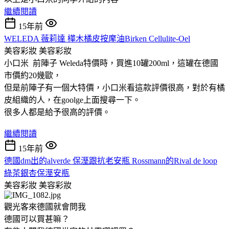
繼續閱讀
15年前
WELEDA 薇莉達 樺木橘皮按摩油Birken Cellulite-Oel
美容彩妝
美容彩妝
小口米 前陣子 Weleda特價時，買進10罐200ml，這罐在德國
市價約20幾歐，
但是前陣子有一個大特價，小口米看這款評價很高，對於有橘
皮組織的人，在goolge上面搜尋一下。
很多人都是給予很高的評價。
繼續閱讀
15年前
德國dm出的alverde 保溼跟抗老安瓶 Rossmann的Rival de loop
綠茶銀杏保溼安瓶
美容彩妝
美容彩妝
觀光客來德國就會問我
德國可以買甚嘛？