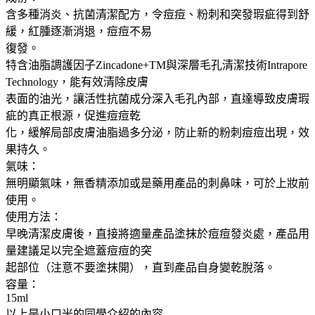
含多種消炎、抗菌清潔配方，令痘痘、粉刺和突發瑕疵得到舒
緩，紅腫逐漸消退，痘痘不易
復發。
特含油脂調護因子Zincadone+TM與深層毛孔清潔技術Intrapore
Technology，能有效清除皮膚
表面的油光，讓活性抗菌成分深入毛孔內部，直達導致皮膚瑕
疵的真正根源，促進痘痘乾
化，緩解局部皮膚油脂過多分泌，防止新的粉刺痘痘出現，效
果持久。
氣味：
無明顯氣味，無香精添加或是藥用產品的刺鼻味，可於上妝前
使用。
使用方法：
早晚清潔皮膚後，直接將適量產品塗抹於痘痘發炎處，產品用
量建議足以完全遮蓋痘痘的突
起部位（注意不要塗抹開），直到產品自身變乾脫落。
容量：
15ml
以上是小口米的同學介紹的內容