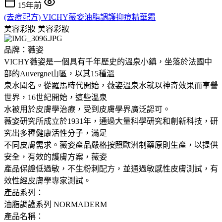
15年前
(去痘配方) VICHY薇姿油脂調護抑痘精華霜
美容彩妝
美容彩妝
品牌：薇姿
VICHY薇姿是一個具有千年歷史的溫泉小鎮，坐落於法國中
部的Auvergne山區，以其15種溫
泉水聞名。從羅馬時代開始，薇姿溫泉水就以神奇效果而享譽
世界，16世紀開始，這些溫泉
水被用於皮膚學治療，受到皮膚學界廣泛認可。
薇姿研究所成立於1931年，通過大量科學研究和創新科技，研
究出多種健康活性分子，滿足
不同皮膚需求。薇姿產品嚴格按照歐洲制藥原則生產，以提供
安全，有效的護膚方案，薇姿
產品保證低過敏，不生粉刺配方，並通過敏感性皮膚測試，有
效性經皮膚學專家測試。
產品系列：
油脂調護系列 NORMADERM
產品名稱：