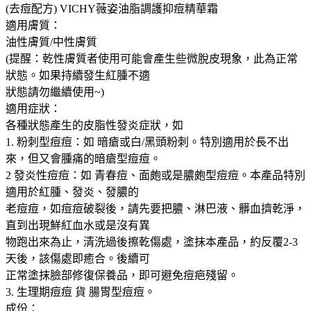
(去痘配方) VICHY薇姿油脂調護抑痘精華霜
適用膚質：
油性膚質/中性膚質
(提醒：乾性膚質者使用可能會產生些微脫皮現象，此為正常
狀態。如果持續發生紅腫不適
狀態請勿繼續使用~)
適用症狀：
各種狀態產生的皮脂性發炎症狀，如
1. 粉刺型痘痘：如 暗瘡或白/黑頭粉刺。特別適用於長不出
來，但又會腫痛的暗瘡型痘痘。
2 發炎性痘痘：如 青春痘、面皰或是膿皰型痘痘。本產品特別
適用於紅腫、發炎、發膿的
老痘痘，如痘痘破裂後，請先要把膿、淋巴液、髒血擠乾淨，
直到出現鮮紅血水或是沒有異
物跑出來為止，清洗過後擦乾傷處，塗抹本產品，約反覆2-3
天後，該傷處即癒合。後續可
正常塗抹臉部修復保養品，即可避免痘疤殘留。
3. 生理期痘痘 貨 腸胃型痘痘。
成份：