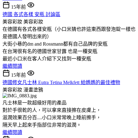
15年前
德國 各式各樣 安瓶 討論區
美容彩妝
美容彩妝
在德國有各式各樣安瓶（小口米猜也許這東西跟發泡錠一樣也
是德國人發明出來的）
大街小巷的dm and Rossmann都有自己品牌的安瓶
在台灣很有名的德國世家甘露 也是一種安瓶
最近小口米在客人介紹下又找到一種安瓶
繼續閱讀
15年前
德國修女凡士林 Eutra Tetina Melkfett 給媽媽的最佳禮物
美容彩妝
漫畫塗鴉
凡士林是一款超級好用的產品
對於手很乾的人，可以拿來直接擦在皮膚上，
滋潤效果百分百....小口米常常晚上睡前擦手，
隔天早上起來手指部位非常的滋潤。
繼續閱讀